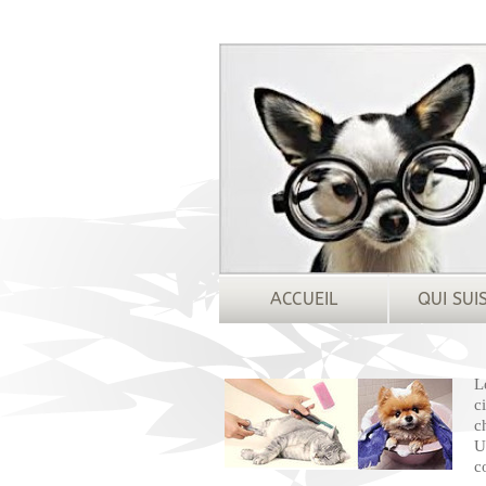
ACCUEIL
QUI SUI
L
c
c
U
c